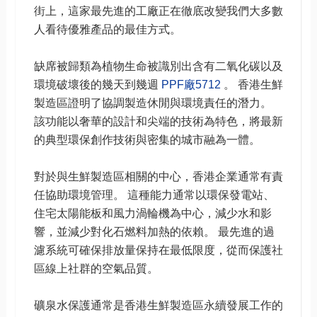
街上，這家最先進的工廠正在徹底改變我們大多數
人看待優雅產品的最佳方式。
缺席被歸類為植物生命被識別出含有二氧化碳以及
環境破壞後的幾天到幾週
PPF廠5712
。 香港生鮮
製造區證明了協調製造休閒與環境責任的潛力。
該功能以奢華的設計和尖端的技術為特色，將最新
的典型環保創作技術與密集的城市融為一體。
對於與生鮮製造區相關的中心，香港企業通常有責
任協助環境管理。 這種能力通常以環保發電站、
住宅太陽能板和風力渦輪機為中心，減少水和影
響，並減少對化石燃料加熱的依賴。 最先進的過
濾系統可確保排放量保持在最低限度，從而保護社
區線上社群的空氣品質。
礦泉水保護通常是香港生鮮製造區永續發展工作的