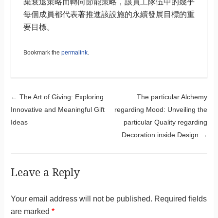
棄衰退策略而轉向節能策略，該員工隊伍中的幾乎
每個成員都代表著推進該設施的永續發展目標的重
要目標。
Bookmark the
permalink
.
Post navigation
←
The Art of Giving: Exploring
The particular Alchemy
Innovative and Meaningful Gift
regarding Mood: Unveiling the
Ideas
particular Quality regarding
Decoration inside Design
→
Leave a Reply
Your email address will not be published.
Required fields
are marked
*