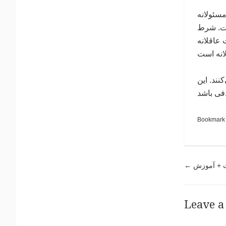
سئولانه
ست. شرط
عاقلانه
نند. این
فی باشد
Bookmark
Pos
ت + آموزش
←
Leave a