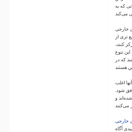
نی که به
ی خارجی
 تری از
ز کنند،
این تنوع
د که در
نها اغلب
وفق شود.
ده‌اند و
ی خارجی
یدی آگاه