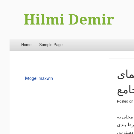
Hilmi Demir
Menu
Skip to content
Home
Sample Page
مای
lvtogel maxwin
امع
Posted on
 محلی به
رط بندی
ر دسترس