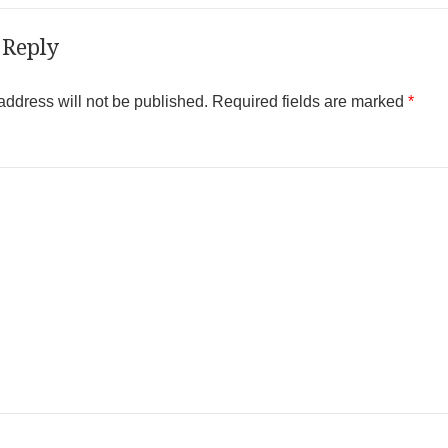
 Reply
address will not be published.
Required fields are marked
*