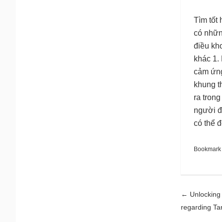
Tìm tốt
có nhữn
điều kh
khác 1. 
cảm ứng
khung t
ra tron
người đ
có thể 
Bookmark
Pos
←
Unlocking 
regarding Ta