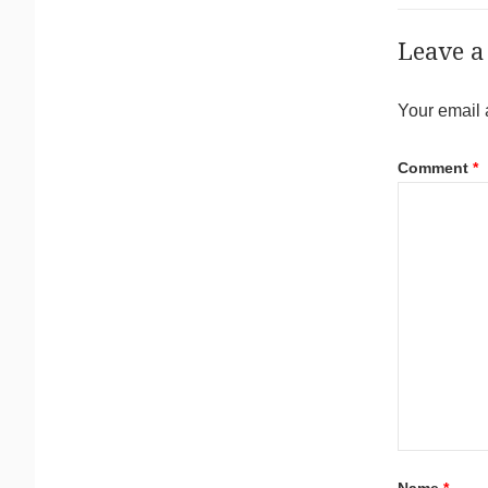
Leave a
Your email 
Comment
*
Name
*