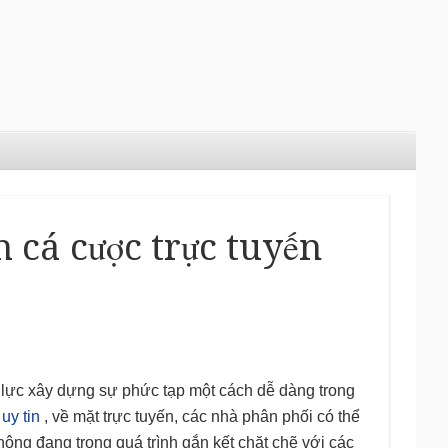
 cá cược trực tuyến
ỗ lực xây dựng sự phức tạp một cách dễ dàng trong
uy tin
, về mặt trực tuyến, các nhà phân phối có thể
hông đang trong quá trình gắn kết chặt chẽ với các