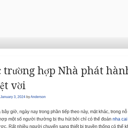
 trường hợp Nhà phát hành
ệt vời
n
January 3, 2024
by
Anderson
 bây giờ, ngày nay trong phần tiếp theo này, mặt khác, trong n
hợp một số người thường bị thu hút bởi chỉ có thể đoán
nha cai 
ợc. Rất nhiều người chuyển sang thiết bị truyền thống có thể k