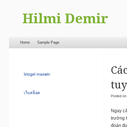
Hilmi Demir
Menu
Skip to content
Home
Sample Page
Các
lvtogel maxwin
tuy
เว็บสล็อต
Posted o
Ngay cả
trường 
đoán đư