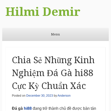
Hilmi Demir
Menu
Skip to content
Chia Sẻ Những Kinh
Nghiệm Đá Gà hi88
Cực Kỳ Chuẩn Xác
Posted on
December 30, 2023
by
Anderson
Đá gà
hi88
đang trở thành chủ đề được bàn tán