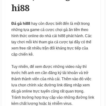
hi88
Đá gà hi88
hay còn được biết đến là một trong
những tựa game cá cược chọi gà ăn tiền theo
hình thức online do nhà cái hi88 phát hành. Các
tay chơi mỗi khi tham gia cá cược tại đây có thể
xem free rất nhiều trận đối kháng trực tiếp của
cặp chiến kê.
Tuy nhiên, để xem được những video này thì
trước hết anh em cần đăng ký tài khoản và trở
thành thành viên của nhà cái. Thêm vào đó việc
lựa chọn chính xác đường link đăng nhập xem
đá gà online trực tuyến cũng rất quan trọng.
Tránh trường hợp truy cập vào những đường link
kém chất lượng hoặc bị nhiễm virus.