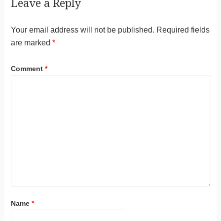
Leave a Reply
Your email address will not be published.
Required fields
are marked
*
Comment
*
Name
*