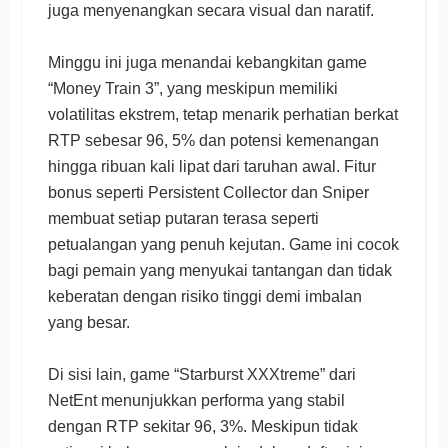
juga menyenangkan secara visual dan naratif.
Minggu ini juga menandai kebangkitan game
“Money Train 3”, yang meskipun memiliki
volatilitas ekstrem, tetap menarik perhatian berkat
RTP sebesar 96, 5% dan potensi kemenangan
hingga ribuan kali lipat dari taruhan awal. Fitur
bonus seperti Persistent Collector dan Sniper
membuat setiap putaran terasa seperti
petualangan yang penuh kejutan. Game ini cocok
bagi pemain yang menyukai tantangan dan tidak
keberatan dengan risiko tinggi demi imbalan
yang besar.
Di sisi lain, game “Starburst XXXtreme” dari
NetEnt menunjukkan performa yang stabil
dengan RTP sekitar 96, 3%. Meskipun tidak