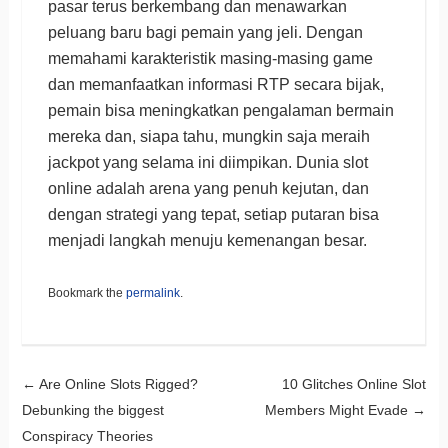
pasar terus berkembang dan menawarkan
peluang baru bagi pemain yang jeli. Dengan
memahami karakteristik masing-masing game
dan memanfaatkan informasi RTP secara bijak,
pemain bisa meningkatkan pengalaman bermain
mereka dan, siapa tahu, mungkin saja meraih
jackpot yang selama ini diimpikan. Dunia slot
online adalah arena yang penuh kejutan, dan
dengan strategi yang tepat, setiap putaran bisa
menjadi langkah menuju kemenangan besar.
Bookmark the
permalink
.
Post navigation
←
Are Online Slots Rigged?
10 Glitches Online Slot
Debunking the biggest
Members Might Evade
→
Conspiracy Theories