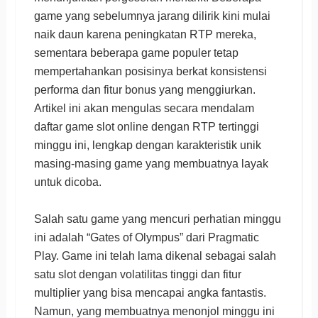
game yang sebelumnya jarang dilirik kini mulai
naik daun karena peningkatan RTP mereka,
sementara beberapa game populer tetap
mempertahankan posisinya berkat konsistensi
performa dan fitur bonus yang menggiurkan.
Artikel ini akan mengulas secara mendalam
daftar game slot online dengan RTP tertinggi
minggu ini, lengkap dengan karakteristik unik
masing-masing game yang membuatnya layak
untuk dicoba.
Salah satu game yang mencuri perhatian minggu
ini adalah “Gates of Olympus” dari Pragmatic
Play. Game ini telah lama dikenal sebagai salah
satu slot dengan volatilitas tinggi dan fitur
multiplier yang bisa mencapai angka fantastis.
Namun, yang membuatnya menonjol minggu ini