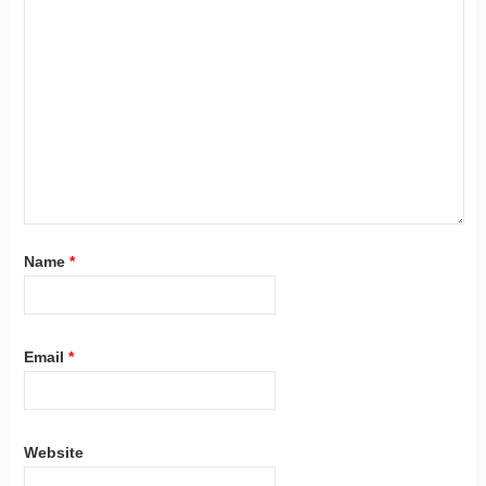
Name
*
Email
*
Website