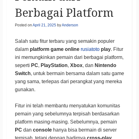
Berbagai Platform
Posted on
April 21, 2025
by
Anderson
Salah satu fitur terbaru yang semakin populer
dalam
platform game online
rusiatoto
play
. Fitur
ini memungkinkan pemain dari berbagai platform,
seperti
PC
,
PlayStation
,
Xbox
, dan
Nintendo
Switch
, untuk bermain bersama dalam satu game
yang sama, terlepas dari perangkat yang mereka
gunakan.
Fitur ini telah membantu menyatukan komunitas
pemain yang sebelumnya terpisah berdasarkan
platform masing-masing. Sebelumnya, pemain
PC
dan
console
hanya bisa bermain di server
terpisah, tetapi dengan hadirnya
cross-play
,