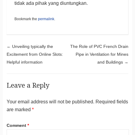
tidak ada pihak yang diuntungkan.
Bookmark the
permalink
.
Post navigation
←
Unveiling typically the
The Role of PVC French Drain
Excitement from Online Slots:
Pipe in Ventilation for Mines
Helpful information
and Buildings
→
Leave a Reply
Your email address will not be published.
Required fields
are marked
*
Comment
*