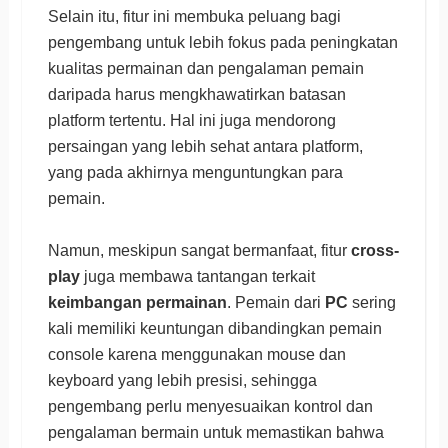
Selain itu, fitur ini membuka peluang bagi
pengembang untuk lebih fokus pada peningkatan
kualitas permainan dan pengalaman pemain
daripada harus mengkhawatirkan batasan
platform tertentu. Hal ini juga mendorong
persaingan yang lebih sehat antara platform,
yang pada akhirnya menguntungkan para
pemain.
Namun, meskipun sangat bermanfaat, fitur
cross-
play
juga membawa tantangan terkait
keimbangan permainan
. Pemain dari
PC
sering
kali memiliki keuntungan dibandingkan pemain
console karena menggunakan mouse dan
keyboard yang lebih presisi, sehingga
pengembang perlu menyesuaikan kontrol dan
pengalaman bermain untuk memastikan bahwa