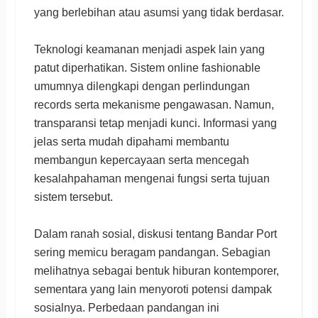
yang berlebihan atau asumsi yang tidak berdasar.
Teknologi keamanan menjadi aspek lain yang
patut diperhatikan. Sistem online fashionable
umumnya dilengkapi dengan perlindungan
records serta mekanisme pengawasan. Namun,
transparansi tetap menjadi kunci. Informasi yang
jelas serta mudah dipahami membantu
membangun kepercayaan serta mencegah
kesalahpahaman mengenai fungsi serta tujuan
sistem tersebut.
Dalam ranah sosial, diskusi tentang Bandar Port
sering memicu beragam pandangan. Sebagian
melihatnya sebagai bentuk hiburan kontemporer,
sementara yang lain menyoroti potensi dampak
sosialnya. Perbedaan pandangan ini