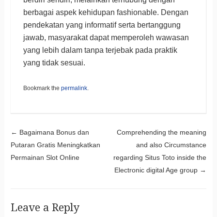
berbagai aspek kehidupan fashionable. Dengan
pendekatan yang informatif serta bertanggung
jawab, masyarakat dapat memperoleh wawasan
yang lebih dalam tanpa terjebak pada praktik
yang tidak sesuai.
Bookmark the
permalink
.
Post navigation
←
Bagaimana Bonus dan
Comprehending the meaning
Putaran Gratis Meningkatkan
and also Circumstance
Permainan Slot Online
regarding Situs Toto inside the
Electronic digital Age group
→
Leave a Reply