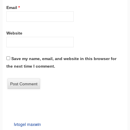
Email
*
Website
Save my name, email, and website in this browser for
the next time I comment.
lvtogel maxwin