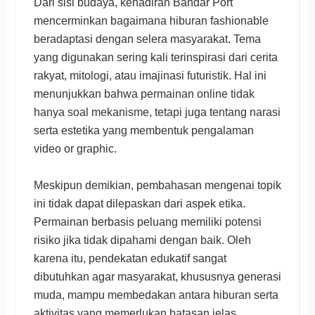
Dari sisi budaya, kehadiran Bandar Port
mencerminkan bagaimana hiburan fashionable
beradaptasi dengan selera masyarakat. Tema
yang digunakan sering kali terinspirasi dari cerita
rakyat, mitologi, atau imajinasi futuristik. Hal ini
menunjukkan bahwa permainan online tidak
hanya soal mekanisme, tetapi juga tentang narasi
serta estetika yang membentuk pengalaman
video or graphic.
Meskipun demikian, pembahasan mengenai topik
ini tidak dapat dilepaskan dari aspek etika.
Permainan berbasis peluang memiliki potensi
risiko jika tidak dipahami dengan baik. Oleh
karena itu, pendekatan edukatif sangat
dibutuhkan agar masyarakat, khususnya generasi
muda, mampu membedakan antara hiburan serta
aktivitas yang memerlukan batasan jelas.