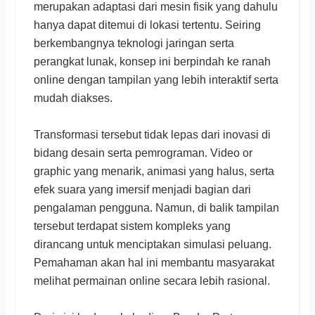
merupakan adaptasi dari mesin fisik yang dahulu
hanya dapat ditemui di lokasi tertentu. Seiring
berkembangnya teknologi jaringan serta
perangkat lunak, konsep ini berpindah ke ranah
online dengan tampilan yang lebih interaktif serta
mudah diakses.
Transformasi tersebut tidak lepas dari inovasi di
bidang desain serta pemrograman. Video or
graphic yang menarik, animasi yang halus, serta
efek suara yang imersif menjadi bagian dari
pengalaman pengguna. Namun, di balik tampilan
tersebut terdapat sistem kompleks yang
dirancang untuk menciptakan simulasi peluang.
Pemahaman akan hal ini membantu masyarakat
melihat permainan online secara lebih rasional.