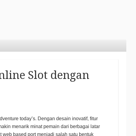
nline Slot dengan
venture today’s. Dengan desain inovatif, fitur
akin menarik minat pemain dari berbagai latar
web based port menjadi salah satu bentuk