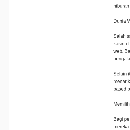
hiburan 
Dunia W
Salah s
kasino 
web. Ba
pengala
Selain i
menarik
based p
Memilih
Bagi pe
mereka.