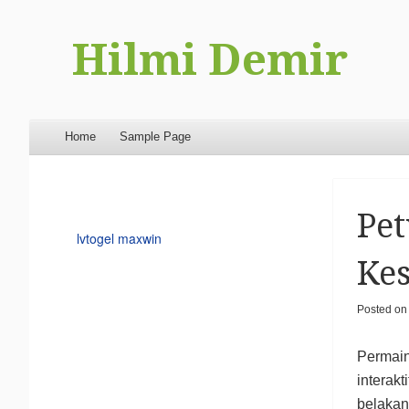
Hilmi Demir
Menu
Skip to content
Home
Sample Page
Pet
lvtogel maxwin
Ke
Posted o
Permaina
interak
belaka