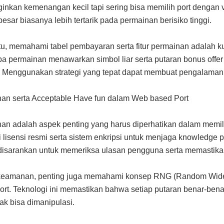
inkan kemenangan kecil tapi sering bisa memilih port dengan v
esar biasanya lebih tertarik pada permainan berisiko tinggi.
itu, memahami tabel pembayaran serta fitur permainan adalah
a permainan menawarkan simbol liar serta putaran bonus offe
 Menggunakan strategi yang tepat dapat membuat pengalaman
n serta Acceptable Have fun dalam Web based Port
n adalah aspek penting yang harus diperhatikan dalam memilih
i lisensi resmi serta sistem enkripsi untuk menjaga knowledge 
disarankan untuk memeriksa ulasan pengguna serta memastikan st
keamanan, penting juga memahami konsep RNG (Random Wide 
ort. Teknologi ini memastikan bahwa setiap putaran benar-be
dak bisa dimanipulasi.