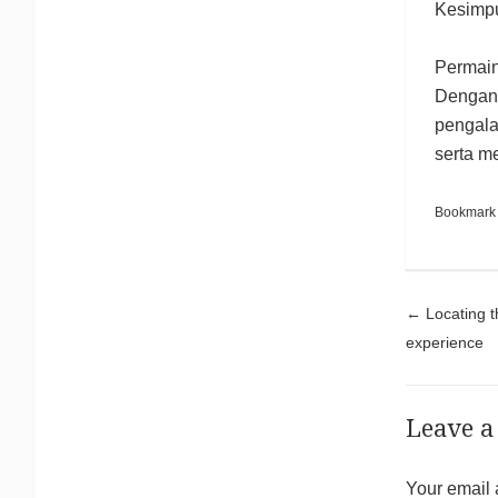
Kesimp
Permain
Dengan 
pengala
serta m
Bookmark
Pos
←
Locating th
experience
Leave a
Your email 