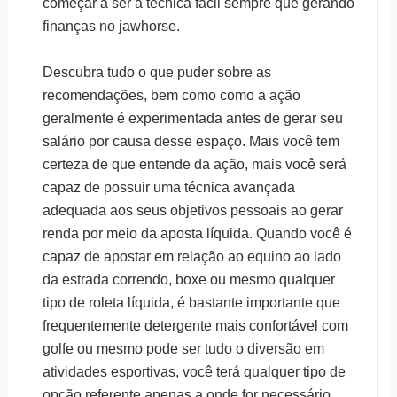
começar a ser a técnica fácil sempre que gerando
finanças no jawhorse.
Descubra tudo o que puder sobre as
recomendações, bem como como a ação
geralmente é experimentada antes de gerar seu
salário por causa desse espaço. Mais você tem
certeza de que entende da ação, mais você será
capaz de possuir uma técnica avançada
adequada aos seus objetivos pessoais ao gerar
renda por meio da aposta líquida. Quando você é
capaz de apostar em relação ao equino ao lado
da estrada correndo, boxe ou mesmo qualquer
tipo de roleta líquida, é bastante importante que
frequentemente detergente mais confortável com
golfe ou mesmo pode ser tudo o diversão em
atividades esportivas, você terá qualquer tipo de
opção referente apenas a onde for necessário.