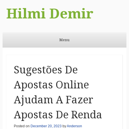
Hilmi Demir
Menu
Skip to content
Sugestões De
Apostas Online
Ajudam A Fazer
Apostas De Renda
Posted on
December 20, 2023
by
Anderson