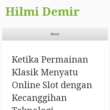
Hilmi Demir
Menu
Skip to content
Ketika Permainan
Klasik Menyatu
Online Slot dengan
Kecanggihan