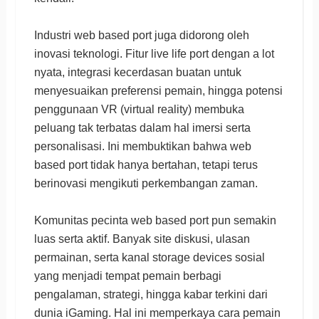
Industri web based port juga didorong oleh
inovasi teknologi. Fitur live life port dengan a lot
nyata, integrasi kecerdasan buatan untuk
menyesuaikan preferensi pemain, hingga potensi
penggunaan VR (virtual reality) membuka
peluang tak terbatas dalam hal imersi serta
personalisasi. Ini membuktikan bahwa web
based port tidak hanya bertahan, tetapi terus
berinovasi mengikuti perkembangan zaman.
Komunitas pecinta web based port pun semakin
luas serta aktif. Banyak site diskusi, ulasan
permainan, serta kanal storage devices sosial
yang menjadi tempat pemain berbagi
pengalaman, strategi, hingga kabar terkini dari
dunia iGaming. Hal ini memperkaya cara pemain