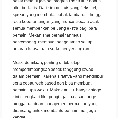
besar melalui jackpot progresif serta fitur bonus
offer berlapis. Dari simbol nuts yang fleksibel,
spread yang membuka babak tambahan, hingga
roda keberuntungan yang muncul secara acak—
semua memberikan peluang ekstra bagi para
pemain. Mekanisme permainan terus
berkembang, membuat pengalaman setiap
putaran terasa baru serta menyenangkan.
Meski demikian, penting untuk tetap
mempertimbangkan aspek tanggung jawab
dalam bermain. Karena sifatnya yang menghibur
serta cepat, web based port bisa membuat
pemain lupa waktu. Maka dari itu, banyak stage
kini dilengkapi fitur pengingat, batasan lodge,
hingga panduan manajemen permainan yang
dirancang untuk membantu pemain menjaga
kendali.