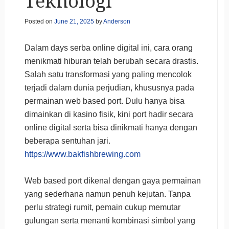
Teknologi
Posted on
June 21, 2025
by
Anderson
Dalam days serba online digital ini, cara orang
menikmati hiburan telah berubah secara drastis.
Salah satu transformasi yang paling mencolok
terjadi dalam dunia perjudian, khususnya pada
permainan web based port. Dulu hanya bisa
dimainkan di kasino fisik, kini port hadir secara
online digital serta bisa dinikmati hanya dengan
beberapa sentuhan jari.
https://www.bakfishbrewing.com
Web based port dikenal dengan gaya permainan
yang sederhana namun penuh kejutan. Tanpa
perlu strategi rumit, pemain cukup memutar
gulungan serta menanti kombinasi simbol yang