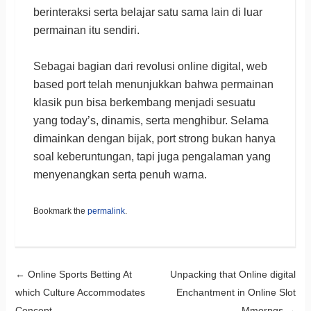
berinteraksi serta belajar satu sama lain di luar
permainan itu sendiri.
Sebagai bagian dari revolusi online digital, web
based port telah menunjukkan bahwa permainan
klasik pun bisa berkembang menjadi sesuatu
yang today’s, dinamis, serta menghibur. Selama
dimainkan dengan bijak, port strong bukan hanya
soal keberuntungan, tapi juga pengalaman yang
menyenangkan serta penuh warna.
Bookmark the
permalink
.
Post navigation
←
Online Sports Betting At
Unpacking that Online digital
which Culture Accommodates
Enchantment in Online Slot
Concept
Mmorpgs
→