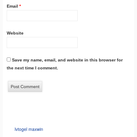
Email
*
Website
Save my name, email, and website in this browser for
the next time I comment.
lvtogel maxwin